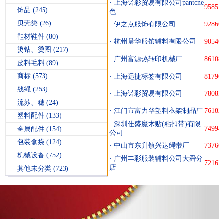
·
上海诺彩贸易有限公司pantone
9585
饰品
(245)
色
贝壳类
(26)
·
伊之点服饰有限公司
9286
鞋材鞋件
(80)
·
杭州晨华服饰辅料有限公司
9054
烫钻、烫图
(217)
·
广州富源热转印机械厂
8610
皮料毛料
(89)
商标
(573)
·
上海远捷标签有限公司
8179
线绳
(253)
·
上海诺彩贸易有限公司
7808
流苏、穗
(24)
·
江门市富力华塑料衣架制品厂
7618
塑料配件
(133)
·
深圳佳盛魔术贴(粘扣带)有限
7499
金属配件
(154)
公司
包装盒袋
(124)
·
中山市东升镇兴达绳带厂
7376
机械设备
(752)
·
广州丰彩服装辅料公司大舜分
7216
店
其他未分类
(723)