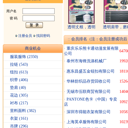
用户名
密 码
透明丈根，透明
透明肩带，磨
注册会员
找回密码
:: 会员排名（注：会员注册成功
商业机会
·
重庆乐乐熊卡通动漫发展有限
6470
公司
服装服饰
(2350)
·
泰州市海锋洗涤机械厂
1992
拉链
(543)
·
惠东昌盛五金钮扣有限公司
1811
纽扣
(613)
织带
(406)
·
华林纺织品存货回收公司
1526
垫肩
(40)
·
无锡市伍联商贸有限公司
1404
花边
(305)
·
PANTONE色卡（中国）专卖
1092
衬布
(217)
店
里料面料
(382)
·
深圳市得能衣架有限公司
1058
衣架
(161)
·
上海英卓服饰有限公司
1023
吊牌
(296)