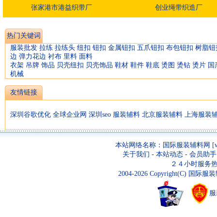
张家港市港益织带厂
创业绳带织造厂
热门关键词
服装批发
拉练
拉练头
纽扣
钮扣
金属钮扣
五爪钮扣
布包钮扣
树脂钮
边
弹力花边
衬布
里料
面料
衣架
吊牌
饰品
贝壳纽扣
贝壳饰品
鞋材
鞋件
鞋底
烫图
烫钻
烫片
国
机械
友情链接
深圳谷歌优化
全球企业网
深圳seo
服装辅料
北京服装辅料
上海服装
本站网络名称：
国际服装辅料网
[
关于我们
-
本站动态
-
会员助手
２４小时服务热线：07
2004-2026 Copyright(C)
国际服装
服