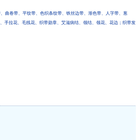
、曲卷带、平纹带、色织条纹带、铁丝边带、渐色带、人字带、葱
、手拉花、毛线花、织带勋章、艾滋病结、领结、领花、花边；织带发