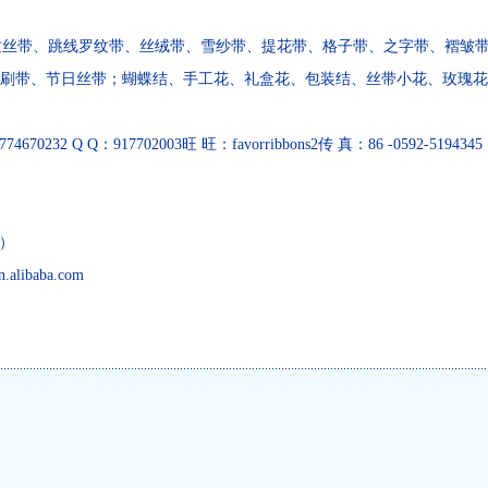
丝带、跳线罗纹带、丝绒带、雪纱带、提花带、格子带、之字带、褶皱带
刷带、节日丝带；蝴蝶结、手工花、礼盒花、包装结、丝带小花、玫瑰花
 Q Q：917702003旺 旺：favorribbons2传 真：86 -0592-5194345
）
alibaba.com