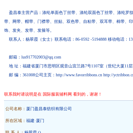
盈昌泰主营产品：涤纶单面色丁丝带、涤纶双面色丁丝带、涤纶罗纹
带、网带、帽带、门襟带、丝贴、双色带、自粘带、双耳带、棉带、印
饰、发夹、发带、发箍等。
联系人：杨翠霞（女士）联系电话：86-0592 -5194888 移动电话：13774670232
邮箱：lus917702003@qq.com
地 址：福建省厦门市思明区观音山宜兰路7号1107室（世纪大厦11层
邮 编：361008公司主页：http://www.favorribbons.cn http://yctribbon.cn.
联系我时请说明是在 国际服装辅料网 看到的，谢谢！
公司名称：
厦门盈昌泰纺织有限公司
所在区域：
福建·厦门
联 系 人：
杨翠霞
()