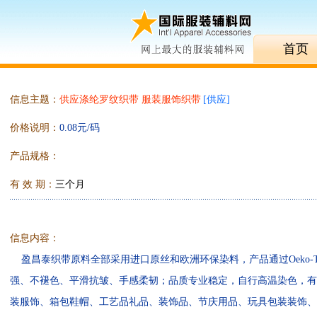
首页
信息主题：
供应涤纶罗纹织带 服装服饰织带
[
供应
]
价格说明：
0.08元/码
产品规格：
有 效 期：
三个月
信息内容：
盈昌泰织带原料全部采用进口原丝和欧洲环保染料，产品通过Oeko-Te
强、不褪色、平滑抗皱、手感柔韧；品质专业稳定，自行高温染色，有2
装服饰、箱包鞋帽、工艺品礼品、装饰品、节庆用品、玩具包装装饰、