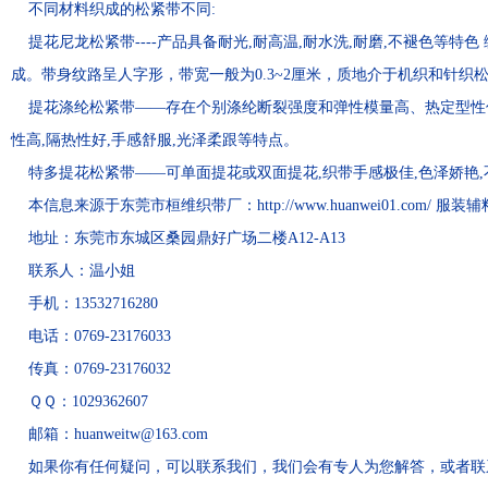
不同材料织成的松紧带不同:
提花尼龙松紧带----产品具备耐光,耐高温,耐水洗,耐磨,不褪色等特
成。带身纹路呈人字形，带宽一般为0.3~2厘米，质地介于机织和针织
提花涤纶松紧带——存在个别涤纶断裂强度和弹性模量高、热定型性优良
性高,隔热性好,手感舒服,光泽柔跟等特点。
特多提花松紧带——可单面提花或双面提花,织带手感极佳,色泽娇艳,
本信息来源于东莞市桓维织带厂：http://www.huanwei01.com/ 服装辅
地址：东莞市东城区桑园鼎好广场二楼A12-A13
联系人：温小姐
手机：13532716280
电话：0769-23176033
传真：0769-23176032
ＱＱ：1029362607
邮箱：huanweitw@163.com
如果你有任何疑问，可以联系我们，我们会有专人为您解答，或者联系qq：