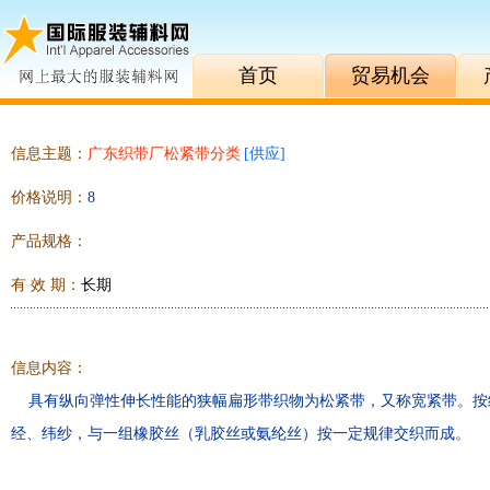
首页
贸易机会
信息主题：
广东织带厂松紧带分类
[
供应
]
价格说明：
8
产品规格：
有 效 期：
长期
信息内容：
具有纵向弹性伸长性能的狭幅扁形带织物为松紧带，又称宽紧带。按
经、纬纱，与一组橡胶丝（乳胶丝或氨纶丝）按一定规律交织而成。